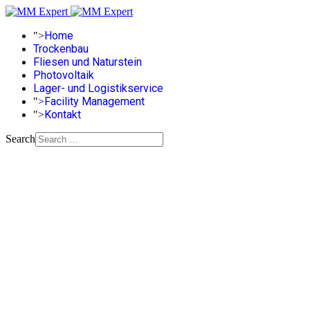
Home
">
Trockenbau
Fliesen und Naturstein
Photovoltaik
Lager- und Logistikservice
Facility Management
">
Kontakt
">
Search
Lager- und Logistikservice
Personal, sowie Auf- und Abbau
technischer Anlagen